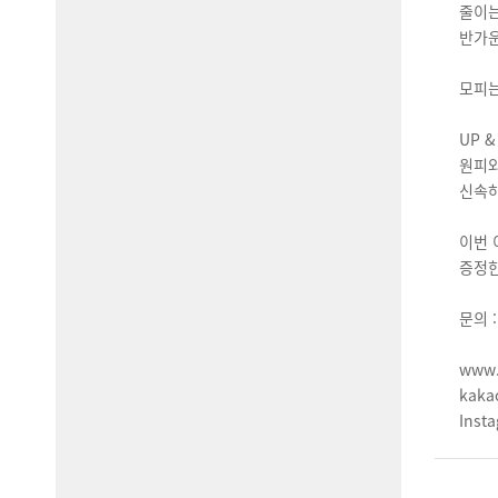
줄이는
반가운
모피는
UP 
원피와
신속하
이번 
증정한
문의 
www.
kaka
Insta