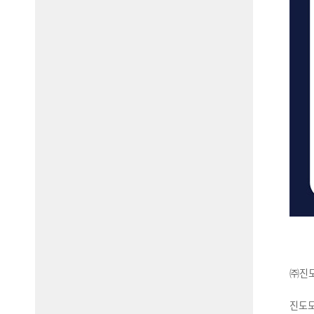
㈜진도
진도모