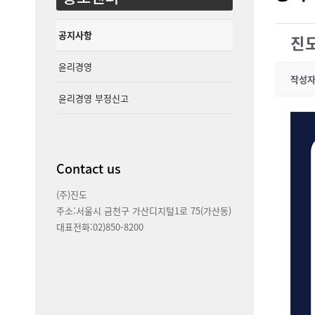
공지사항
진도
윤리경영
작성
윤리경영 부정신고
Contact us
(주)진도
주소:서울시 금천구 가산디지털1로 75(가산동)
대표전화:02)850-8200