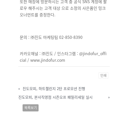
또한 매장에 방문하시는 고객 중 공식 SNS 계정에 팔
로우 해주시는 고객 대상 으로 소정의 사은품인 밍크
오너먼트를 증정한다.
문의 :
㈜
진도 마케팅팀 02-850-8390
카카오채널 :
㈜
진도 / 인스타그램 : @jindofur_offi
cial / www.jindofur.com
인쇄
«
진도모피, 하트챌린지 2탄 프로모션 진행
진도모피, 본사직영점 시즌오프 패밀리세일 실시
»
목록보기